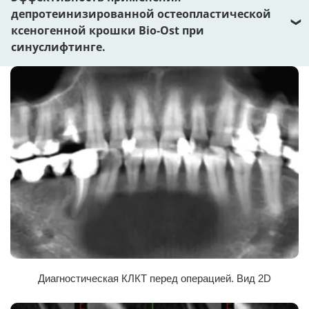
депротеинизированной остеопластической
ксеногенной крошки Bio-Ost при
синуслифтинге.
Резюме
Проведен клинико-рентгенологический анализ результатов
лечения 11 пациентов с дефицитом костной ткани в области
придаточных пазух носа, которым выполнялась операция
дентальной имплантации одномоментно с синуслифтингом. В
качестве остеокондуктивного материала применялось изделие
отечественной разработки — депротеинизированная ксеногенный
крошка Bio-Ost. Особенность ксенографта заключается в
проведении его глубокой очистки по уникальной технологии с
применением сверхкритической флюидной экстракции. Это
позволяет удалить все жиры, неколлагеновые белки, клетки
костного мозга и протеолипиды, так что готовый ксеноматериал
точно не содержит ни бактерий, ни прионов или вирусов. Очистка
Диагностическая КЛКТ перед операцией. Вид 2D
производится без агрессивных химреагентов, что дает гарантию
отсутствия побочных эффектов от остатков веществ. Оценка