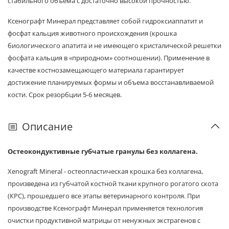
стабильного объема с достаточно высокой прочностью.
Ксенографт Минерал представляет собой гидроксиаппатит и
фосфат кальция животного происхождения (крошка
биологического апатита и не имеющего кристалической решетки
фосфата каль­ция в «природном» соотношении). Применение в
качестве костнозамещающего материала гарантирует
достижение планируемых формы и объема восстанавливаемой
кости.
Срок резорбции 5-6 месяцев.
Описание
Остеокондуктивные губчатые гранулы без коллагена.
Xenograft Mineral - остеопластическая крошка без коллагена,
произведена из губчатой костной ткани крупного рогатого скота
(КРС), прошедшего все этапы ветеринарного контроля. При
производстве Ксенографт Минерал применяется технология
очистки продуктивной матрицы от ненужных экстрагенов с