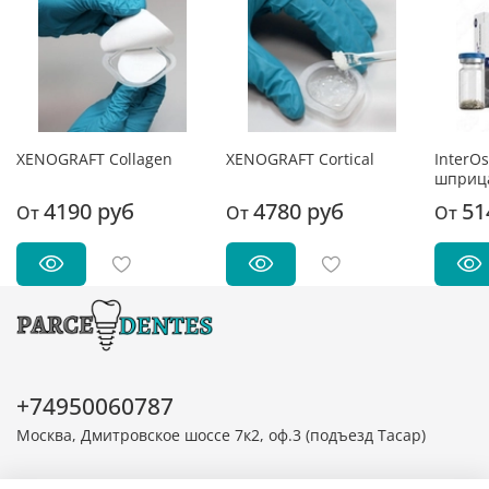
XENOGRAFT Collagen
XENOGRAFT Cortical
InterO
шприц
4190 руб
4780 руб
51
От
От
От
+74950060787
Москва, Дмитровское шоссе 7к2, оф.3 (подъезд Тасар)