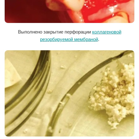
Материалы и методы.
Исследование выполнено на базе кафедры
челюстно-лицевой хирургии Пензенского государственного
университета. Проведено обследование и лечение 11 пациентов с
недостаточным объемом альвеолярного отростка в области
Выполнено закрытие перфорации
коллагеновой
премоляров и моляров верхней челюсти в возрасте от 35 до 52
резорбируемой мембраной
.
лет, которым была выполнена операция синуслифтинга с
одномоментной дентальной имплантацией. Мужчин было 7 (63,6%)
человек, женщин — 4 (36,3%). Операцию выполняли по
традиционной методике Tatum. В качестве остеопластической
основы использовали изделие российского производства —
депротеинизированную ксенопластическую крошку BioOst.
Дефекты зубного ряда восстанавливали посредством установки
дентальных имплантов системы Osstem с последующим
протезированием. Контроль эффективности лечения проводили с
использованием метода конусно-лучевой компьютерной
томографии (КЛКТ), выполненной на аппарате Planmeca Pro Max
3D до операции и в динамике через 6 месяцев. После обработки
изображения посредством инструмента наращивания областей в