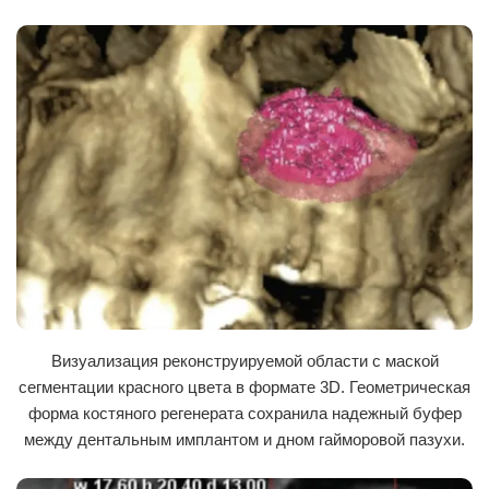
недостаточную высоту альвеолярного гребня в области 2.5 и
близкое расположение верхнечелюстной пазухи. Этапы
хирургического лечения и анализ компьютерных томограмм
отражены в медиафайлах ниже. Таким образом, применение
глубокоочищенной ксенопластической крошки Bio-Ost при
синуслифтинге позволило уже к исходу шестого месяца после
операции получить регенерат, соответствующий костной ткани типа
D3.
Д.В. Стоматов, А.В. Стоматов, П.В. Иванов, Ю.В.
Ефимов, Л.А. Зюлькина
Визуализация реконструируемой области с маской
сегментации красного цвета в формате 3D. Геометрическая
форма костяного регенерата сохранила надежный буфер
между дентальным имплантом и дном гайморовой пазухи.