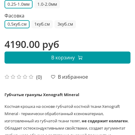
0.25-1.0мм
1.0-2.0мм
Фасовка
0,5куб.см
1куб.см
3куб.см
4190.00 руб
В корзину
В избранное
(0)
Губчатые гранулы Xenograft Mineral
Костная крошка на основе губчатой костной ткани Xenograft
Mineral - термически обработанный ксеноматериал,
изготовленный из губчатой ткани телят,
не содержит коллаген
.
Обладает остеокондуктивными свойствами, создает аугументат