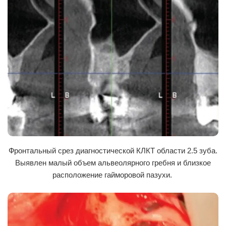
регенерата проводилась через 6 месяцев посредством КЛКТ, с
помощью цифровой реконструкции в программе Romexis версии
4.2. Было установлено, что новообразованная кость по своей
структуре схожа с естественной и характеризуется типом D3 (по
шкале Хаунсфилда).
Проблема восстановления анатомических объемов костяного
рельефа в области лицевого отдела черепа, нормализации
функционального состояния жевательного аппарата всегда ставит
перед врачом в качестве первоочередных задач оптимизацию
условий для физиологического остеогенеза, как локально, в
области костяного дефекта, так и в организме в целом. Основную
роль в решении этих задач современные технологии отводят
Фронтальный срез диагностической КЛКТ области 2.5 зуба.
применению остеопластического разработок: на основе
Выявлен малый объем альвеолярного гребня и близкое
биологически активного стекла, гидроксиапатита, сульфата
расположение гайморовой пазухи.
кальция, трикальцийфосфата, костного коллагена и
сульфатированных гликозаминогликанов. Анализ полученных
результатов позволяет утверждать, что при обосновании выбора
препарата для остеозамещения необходимо учитывать наличие у