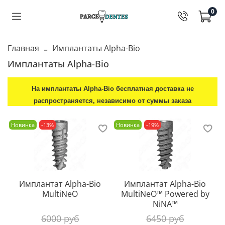
0
Главная
Имплантаты Alpha-Bio
Имплантаты Alpha-Bio
На и
мплантаты Alpha-Bio б
есплатная доставка не
распространяется, независимо от суммы заказа
Новинка
-13%
Новинка
-19%
Имплантат Alpha-Bio
Имплантат Alpha-Bio
MultiNeO
MultiNeO™ Powered by
NiNA™
6000 руб
6450 руб