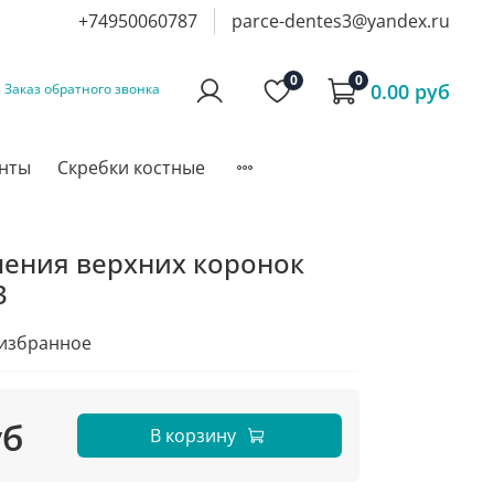
+74950060787
parce-dentes3@yandex.ru
0
0
0.00 руб
Заказ обратного звонка
инты
Скребки костные
ения верхних коронок
3
 избранное
уб
В корзину