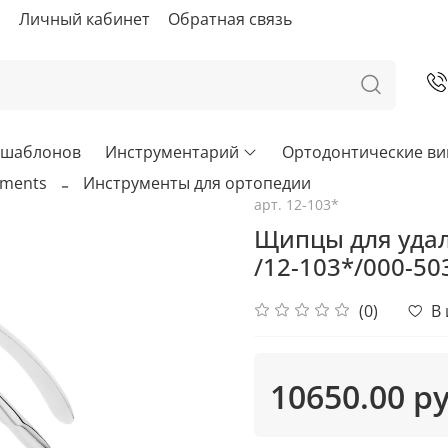
ы
Личный кабинет
Обратная связь
х шаблонов
Инструментарий
Ортодонтические в
uments
Инструменты для ортопедии
арт.
12-103*
Щипцы для удал
/12-103*/000-50
(0)
В
10650.00 р