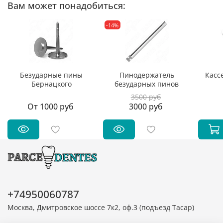
Вам может понадобиться:
-14%
Безударные пины
Пинодержатель
Касс
Бернацкого
безударных пинов
3500 руб
От
1000 руб
3000 руб
+74950060787
Москва, Дмитровское шоссе 7к2, оф.3 (подъезд Тасар)