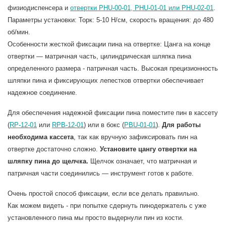
физиодиспенсера и
отвертки PHU-00-01, PHU-01-01 или PHU-02-01
.
Параметры установки: Торк:
5-10 Н/см
, скорость вращения: до 480
об/мин.
Особенности жесткой фиксации пина на отвертке: Цанга на конце
отвертки — матричная часть, цилиндрическая шляпка пина
определенного размера - патричная часть. Высокая прецизионность
шляпки пина и фиксирующих лепестков отвертки обеспечивает
надежное соединение.
Для обеспечения надежной фиксации пина поместите пин в кассету
(
RP-12-01
или
RPB-12-01
) или в бокс (
PBU-01-01
).
Для работы
необходима кассета
, так как вручную зафиксировать пин на
отвертке достаточно сложно.
Установите цангу отвертки на
шляпку пина до щелчка.
Щелчок означает, что матричная и
патричная части соединились — инструмент готов к работе.
Очень простой способ фиксации, если все делать правильно.
Как можем видеть - при попытке сдернуть пинодержатель с уже
установленного пина мы просто выдернули пин из кости.