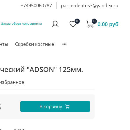
+74950060787
parce-dentes3@yandex.ru
0
0
0.00 руб
Заказ обратного звонка
инты
Скребки костные
ческий "ADSON" 125мм.
 избранное
б
В корзину