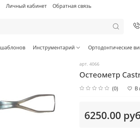
ы
Личный кабинет
Обратная связь
х шаблонов
Инструментарий
Ортодонтические в
арт.
4066
Остеометр Сastr
(0)
В
6250.00 ру