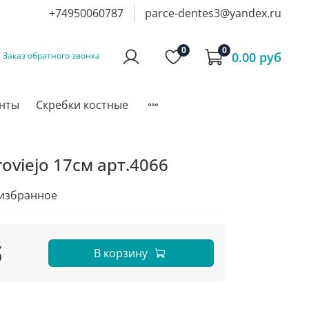
+74950060787
parce-dentes3@yandex.ru
0
0
0.00 руб
Заказ обратного звонка
инты
Скребки костные
oviejo 17см арт.4066
 избранное
б
В корзину