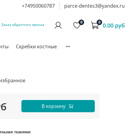
+74950060787
parce-dentes3@yandex.ru
0
0
0.00 руб
Заказ обратного звонка
инты
Скребки костные
 избранное
уб
В корзину
стными тканями